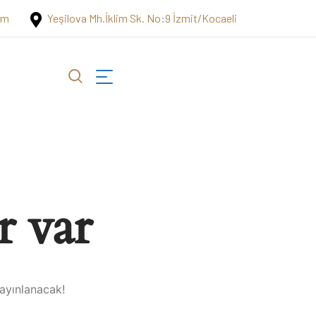
om
Yeşilova Mh.İklim Sk. No:9 İzmit/Kocaeli
r var
yayınlanacak!